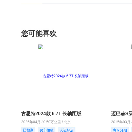
您可能喜欢
古思特2024款 6.7T 长轴距版
迈巴赫S级2
2025年04月 / 0.50万公里 / 北京
2015年03月 
已检测
实车拍摄
认证好店
惠享分期