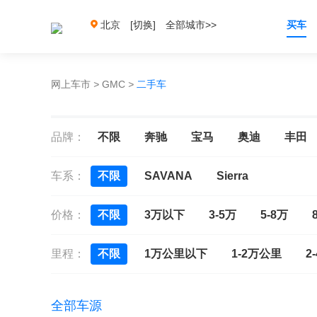
北京
[切换]
全部城市>>
买车
网上车市
>
GMC
>
二手车
品牌：
不限
奔驰
宝马
奥迪
丰田
车系：
不限
SAVANA
Sierra
价格：
不限
3万以下
3-5万
5-8万
里程：
不限
1万公里以下
1-2万公里
2
全部车源