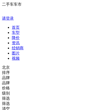
二手车车市
请登录
首页
车型
降价
资讯
经销商
图片
视频
北京
排序
品牌
品牌
价格
级别
筛选
筛选
清空