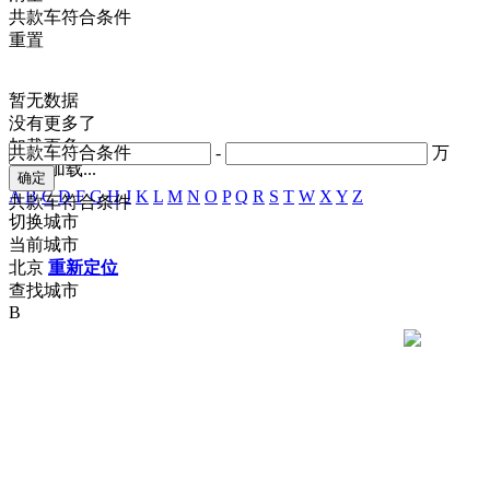
共
款车符合条件
重置
暂无数据
没有更多了
加载更多
共
款车符合条件
-
万
正在加载...
A
B
C
D
F
G
H
J
K
L
M
N
O
P
Q
R
S
T
W
X
Y
Z
共
款车符合条件
切换城市
当前城市
北京
重新定位
查找城市
B