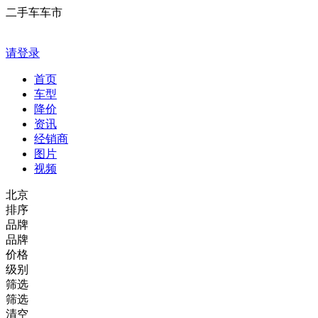
二手车车市
请登录
首页
车型
降价
资讯
经销商
图片
视频
北京
排序
品牌
品牌
价格
级别
筛选
筛选
清空