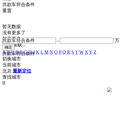
共
款车符合条件
重置
暂无数据
没有更多了
加载更多
共
款车符合条件
-
万
正在加载...
A
B
C
D
F
G
H
J
K
L
M
N
O
P
Q
R
S
T
W
X
Y
Z
共
款车符合条件
切换城市
当前城市
北京
重新定位
查找城市
B