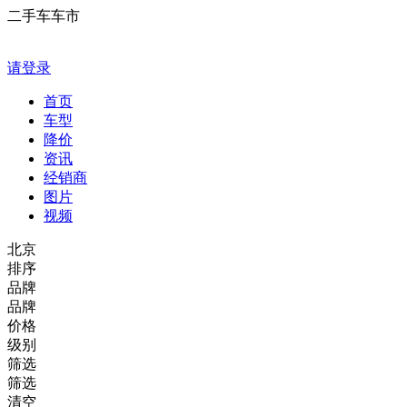
二手车车市
请登录
首页
车型
降价
资讯
经销商
图片
视频
北京
排序
品牌
品牌
价格
级别
筛选
筛选
清空