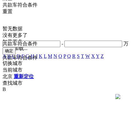
共
款车符合条件
重置
暂无数据
没有更多了
加载更多
共
款车符合条件
-
万
正在加载...
A
B
C
D
F
G
H
J
K
L
M
N
O
P
Q
R
S
T
W
X
Y
Z
共
款车符合条件
切换城市
当前城市
北京
重新定位
查找城市
B