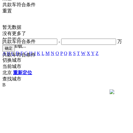
共
款车符合条件
重置
暂无数据
没有更多了
加载更多
共
款车符合条件
-
万
正在加载...
A
B
C
D
F
G
H
J
K
L
M
N
O
P
Q
R
S
T
W
X
Y
Z
共
款车符合条件
切换城市
当前城市
北京
重新定位
查找城市
B