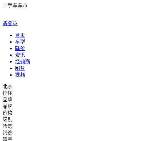
二手车车市
请登录
首页
车型
降价
资讯
经销商
图片
视频
北京
排序
品牌
品牌
价格
级别
筛选
筛选
清空