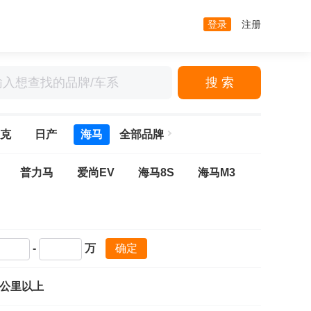
登录
注册
搜 索
克
日产
海马
全部品牌
普力马
爱尚EV
海马8S
海马M3
-
万
确定
万公里以上