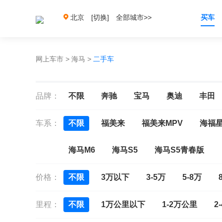
北京
[切换]
全部城市>>
买车
网上车市
>
海马
>
二手车
品牌：
不限
奔驰
宝马
奥迪
丰田
车系：
不限
福美来
福美来MPV
海福
海马M6
海马S5
海马S5青春版
价格：
不限
3万以下
3-5万
5-8万
里程：
不限
1万公里以下
1-2万公里
2