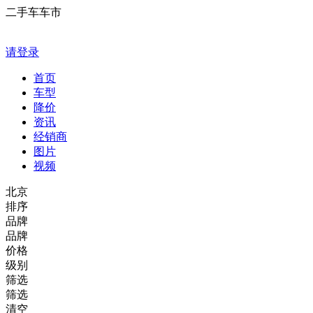
二手车车市
请登录
首页
车型
降价
资讯
经销商
图片
视频
北京
排序
品牌
品牌
价格
级别
筛选
筛选
清空