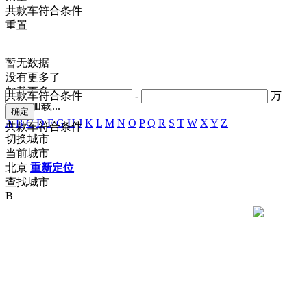
共
款车符合条件
重置
暂无数据
没有更多了
加载更多
共
款车符合条件
-
万
正在加载...
A
B
C
D
F
G
H
J
K
L
M
N
O
P
Q
R
S
T
W
X
Y
Z
共
款车符合条件
切换城市
当前城市
北京
重新定位
查找城市
B