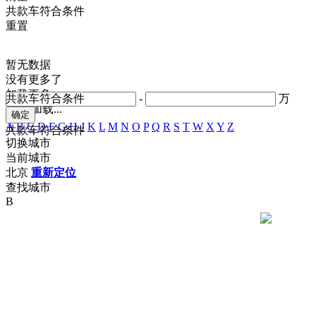
共
款车符合条件
重置
暂无数据
没有更多了
加载更多
共
款车符合条件
-
万
正在加载...
A
B
C
D
F
G
H
J
K
L
M
N
O
P
Q
R
S
T
W
X
Y
Z
共
款车符合条件
切换城市
当前城市
北京
重新定位
查找城市
B