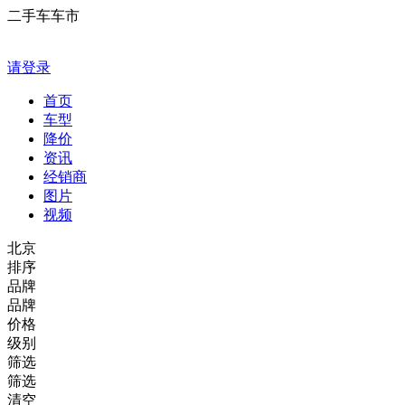
二手车车市
请登录
首页
车型
降价
资讯
经销商
图片
视频
北京
排序
品牌
品牌
价格
级别
筛选
筛选
清空