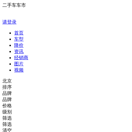
二手车车市
请登录
首页
车型
降价
资讯
经销商
图片
视频
北京
排序
品牌
品牌
价格
级别
筛选
筛选
清空