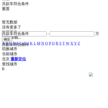
共
款车符合条件
重置
暂无数据
没有更多了
加载更多
共
款车符合条件
-
万
正在加载...
A
B
C
D
F
G
H
J
K
L
M
N
O
P
Q
R
S
T
W
X
Y
Z
共
款车符合条件
切换城市
当前城市
北京
重新定位
查找城市
B