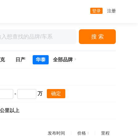
登录
注册
搜 索
克
日产
华泰
全部品牌
-
万
确定
万公里以上
发布时间
价格
里程