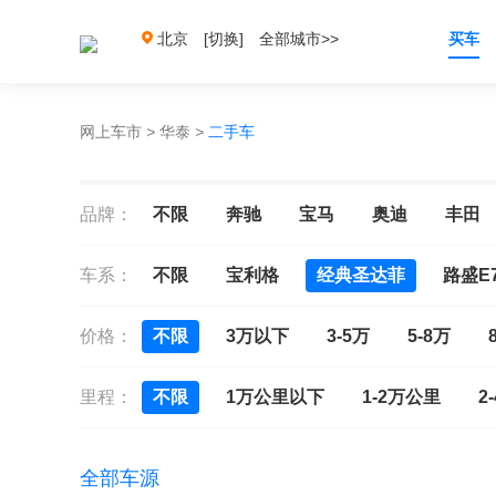
北京
[切换]
全部城市>>
买车
网上车市
>
华泰
>
二手车
品牌：
不限
奔驰
宝马
奥迪
丰田
车系：
不限
宝利格
经典圣达菲
路盛E
价格：
不限
3万以下
3-5万
5-8万
里程：
不限
1万公里以下
1-2万公里
2
全部车源