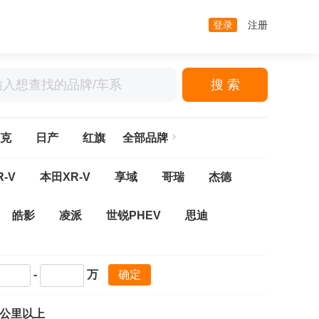
登录
注册
搜 索
克
日产
红旗
全部品牌
-V
本田XR-V
享域
哥瑞
杰德
皓影
凌派
世锐PHEV
思迪
思域(进口)
-
万
确定
万公里以上