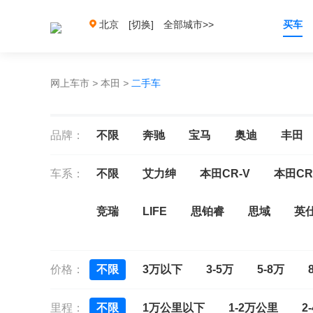
北京
[切换]
全部城市>>
买车
网上车市
>
本田
>
二手车
品牌：
不限
奔驰
宝马
奥迪
丰田
车系：
不限
艾力绅
本田CR-V
本田CR
竞瑞
LIFE
思铂睿
思域
英
型格
雅阁
雅阁新能源
皓影新能
价格：
不限
3万以下
3-5万
5-8万
里程：
不限
1万公里以下
1-2万公里
2