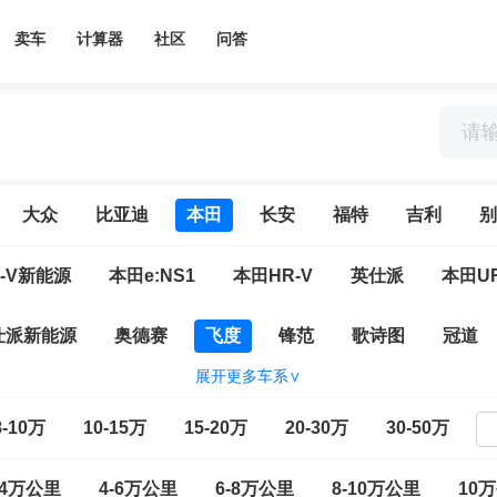
卖车
计算器
社区
问答
大众
比亚迪
本田
长安
福特
吉利
别
-V新能源
本田e:NS1
本田HR-V
英仕派
本田UR
仕派新能源
奥德赛
飞度
锋范
歌诗图
冠道
展开更多车系∨
源
缤智
ZR-V 致在
e:NP1 极湃1
本田CR-Z
8-10万
10-15万
15-20万
20-30万
30-50万
-4万公里
4-6万公里
6-8万公里
8-10万公里
10