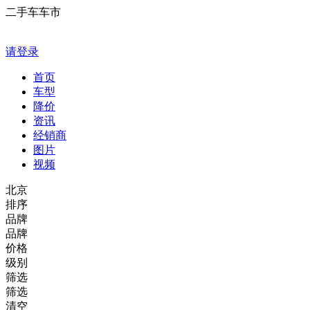
二手车车市
请登录
首页
车型
降价
资讯
经销商
图片
视频
北京
排序
品牌
品牌
价格
级别
筛选
筛选
清空