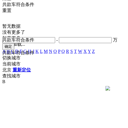
共
款车符合条件
重置
暂无数据
没有更多了
加载更多
共
款车符合条件
-
万
正在加载...
A
B
C
D
F
G
H
J
K
L
M
N
O
P
Q
R
S
T
W
X
Y
Z
共
款车符合条件
切换城市
当前城市
北京
重新定位
查找城市
B