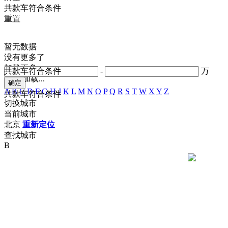
共
款车符合条件
重置
暂无数据
没有更多了
加载更多
共
款车符合条件
-
万
正在加载...
A
B
C
D
F
G
H
J
K
L
M
N
O
P
Q
R
S
T
W
X
Y
Z
共
款车符合条件
切换城市
当前城市
北京
重新定位
查找城市
B