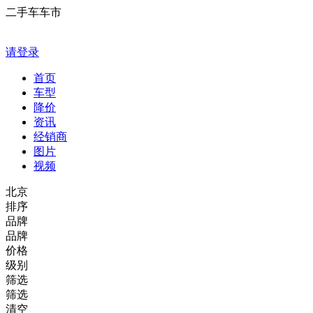
二手车车市
请登录
首页
车型
降价
资讯
经销商
图片
视频
北京
排序
品牌
品牌
价格
级别
筛选
筛选
清空