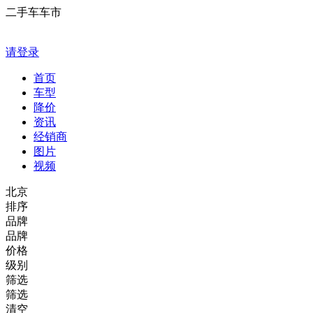
二手车车市
请登录
首页
车型
降价
资讯
经销商
图片
视频
北京
排序
品牌
品牌
价格
级别
筛选
筛选
清空