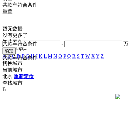
共
款车符合条件
重置
暂无数据
没有更多了
加载更多
共
款车符合条件
-
万
正在加载...
A
B
C
D
F
G
H
J
K
L
M
N
O
P
Q
R
S
T
W
X
Y
Z
共
款车符合条件
切换城市
当前城市
北京
重新定位
查找城市
B