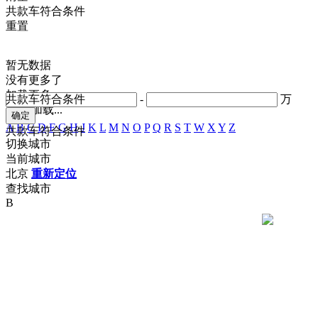
共
款车符合条件
重置
暂无数据
没有更多了
加载更多
共
款车符合条件
-
万
正在加载...
A
B
C
D
F
G
H
J
K
L
M
N
O
P
Q
R
S
T
W
X
Y
Z
共
款车符合条件
切换城市
当前城市
北京
重新定位
查找城市
B