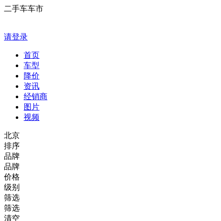
二手车车市
请登录
首页
车型
降价
资讯
经销商
图片
视频
北京
排序
品牌
品牌
价格
级别
筛选
筛选
清空