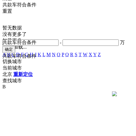
共
款车符合条件
重置
暂无数据
没有更多了
加载更多
共
款车符合条件
-
万
正在加载...
A
B
C
D
F
G
H
J
K
L
M
N
O
P
Q
R
S
T
W
X
Y
Z
共
款车符合条件
切换城市
当前城市
北京
重新定位
查找城市
B