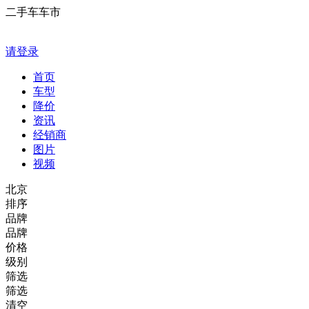
二手车车市
请登录
首页
车型
降价
资讯
经销商
图片
视频
北京
排序
品牌
品牌
价格
级别
筛选
筛选
清空