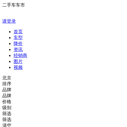
二手车车市
请登录
首页
车型
降价
资讯
经销商
图片
视频
北京
排序
品牌
品牌
价格
级别
筛选
筛选
清空