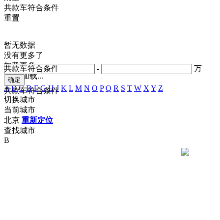
共
款车符合条件
重置
暂无数据
没有更多了
加载更多
共
款车符合条件
-
万
正在加载...
A
B
C
D
F
G
H
J
K
L
M
N
O
P
Q
R
S
T
W
X
Y
Z
共
款车符合条件
切换城市
当前城市
北京
重新定位
查找城市
B