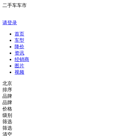
二手车车市
请登录
首页
车型
降价
资讯
经销商
图片
视频
北京
排序
品牌
品牌
价格
级别
筛选
筛选
清空