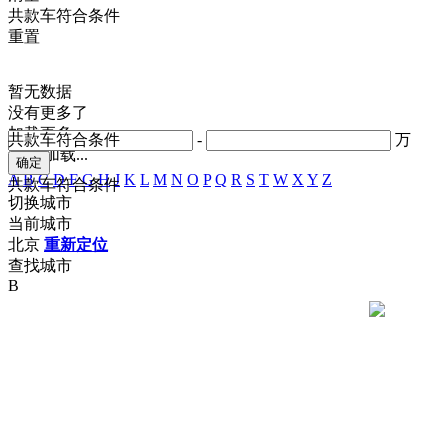
共
款车符合条件
重置
暂无数据
没有更多了
加载更多
共
款车符合条件
-
万
正在加载...
A
B
C
D
F
G
H
J
K
L
M
N
O
P
Q
R
S
T
W
X
Y
Z
共
款车符合条件
切换城市
当前城市
北京
重新定位
查找城市
B