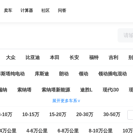
卖车
计算器
社区
问答
大众
比亚迪
本田
长安
福特
吉利
别
菲斯塔纯电动
库斯途
朗动
领动
领动插电混动
瑞纳
索纳塔
索纳塔新能源
途胜L
现代i30
现
展开更多车系∨
翔
康恩迪
飞思
格越
辉翼
捷恩斯
劳恩
8-10万
10-15万
15-20万
20-30万
30-50万
雅尊
-4万公里
4-6万公里
6-8万公里
8-10万公里
10