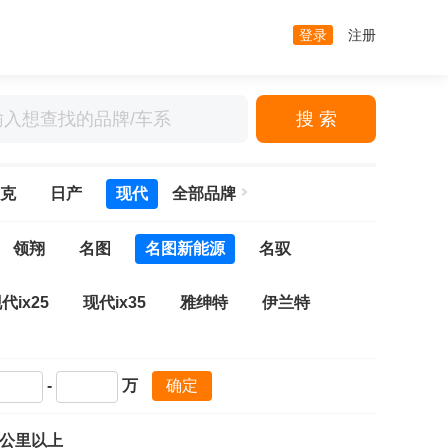
登录
注册
搜 索
克
日产
现代
全部品牌
领翔
名图
名图新能源
名驭
代ix25
现代ix35
雅绅特
伊兰特
斯
劳恩斯酷派
美佳Matrix
帕里斯帝
-
万
确定
万公里以上