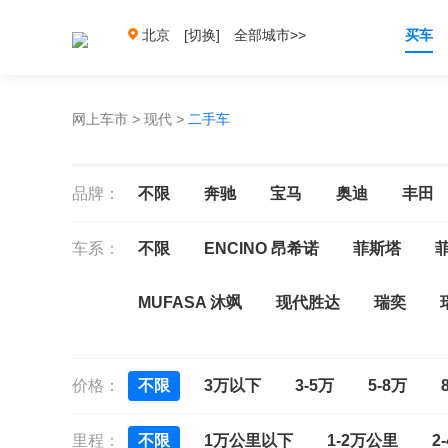
北京
[切换]
全部城市>>
买车
网上车市
>
现代
>
二手车
品牌：
不限
奔驰
宝马
奥迪
丰田
车系：
不限
ENCINO 昂希诺
菲斯塔
MUFASA 沐飒
现代胜达
瑞奕
逸行
悦动
悦纳
悦纳RV
御
价格：
不限
3万以下
3-5万
5-8万
全新胜达（进口）
维拉克斯
雅科仕
里程：
不限
1万公里以下
1-2万公里
2