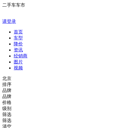
二手车车市
请登录
首页
车型
降价
资讯
经销商
图片
视频
北京
排序
品牌
品牌
价格
级别
筛选
筛选
清空