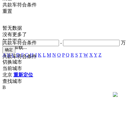
共
款车符合条件
重置
暂无数据
没有更多了
加载更多
共
款车符合条件
-
万
正在加载...
A
B
C
D
F
G
H
J
K
L
M
N
O
P
Q
R
S
T
W
X
Y
Z
共
款车符合条件
切换城市
当前城市
北京
重新定位
查找城市
B