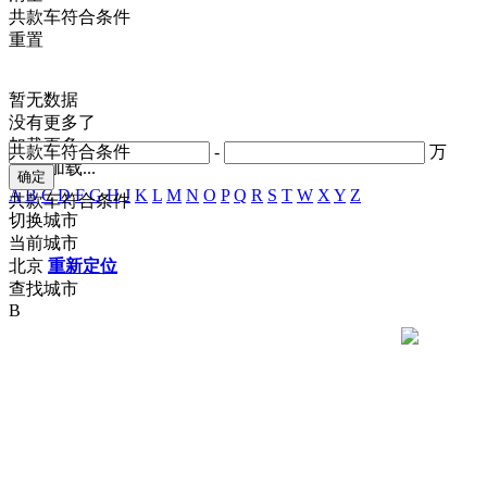
共
款车符合条件
重置
暂无数据
没有更多了
加载更多
共
款车符合条件
-
万
正在加载...
A
B
C
D
F
G
H
J
K
L
M
N
O
P
Q
R
S
T
W
X
Y
Z
共
款车符合条件
切换城市
当前城市
北京
重新定位
查找城市
B