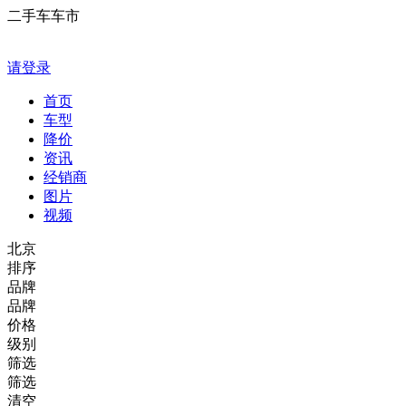
二手车车市
请登录
首页
车型
降价
资讯
经销商
图片
视频
北京
排序
品牌
品牌
价格
级别
筛选
筛选
清空