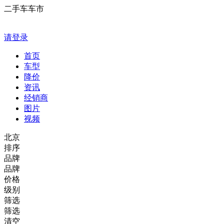
二手车车市
请登录
首页
车型
降价
资讯
经销商
图片
视频
北京
排序
品牌
品牌
价格
级别
筛选
筛选
清空