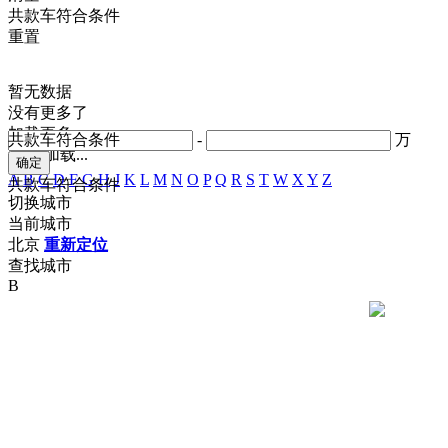
共
款车符合条件
重置
暂无数据
没有更多了
加载更多
共
款车符合条件
-
万
正在加载...
A
B
C
D
F
G
H
J
K
L
M
N
O
P
Q
R
S
T
W
X
Y
Z
共
款车符合条件
切换城市
当前城市
北京
重新定位
查找城市
B