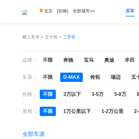
北京
[切换]
全部城市>>
买车
网上车市
>
五十铃
>
二手车
品牌：
不限
奔驰
宝马
奥迪
丰田
车系：
不限
D-MAX
铃拓
瑞迈
五
价格：
不限
3万以下
3-5万
5-8万
里程：
不限
1万公里以下
1-2万公里
2
全部车源