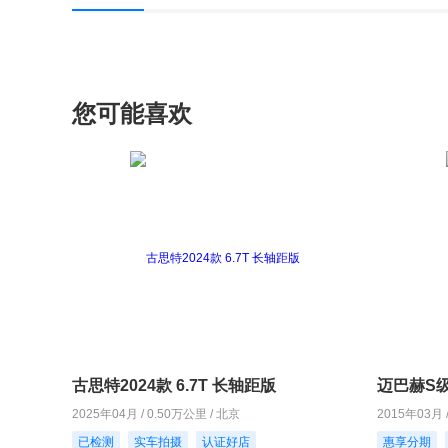
您可能喜欢
古思特2024款 6.7T 长轴距版
迈巴赫S级2
2025年04月 / 0.50万公里 / 北京
2015年03月 
已检测
实车拍摄
认证好店
惠享分期