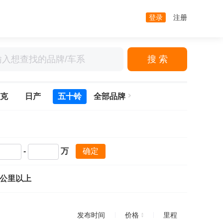
登录
注册
搜 索
克
日产
五十铃
全部品牌
-
万
确定
万公里以上
发布时间
价格
里程