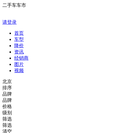
二手车车市
请登录
首页
车型
降价
资讯
经销商
图片
视频
北京
排序
品牌
品牌
价格
级别
筛选
筛选
清空