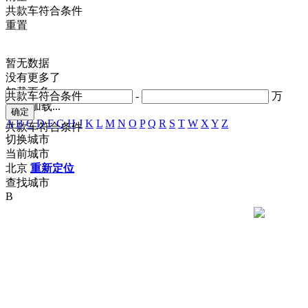
共
款车符合条件
重置
暂无数据
没有更多了
加载更多
共
款车符合条件
-
万
正在加载...
A
B
C
D
F
G
H
J
K
L
M
N
O
P
Q
R
S
T
W
X
Y
Z
共
款车符合条件
切换城市
当前城市
北京
重新定位
查找城市
B