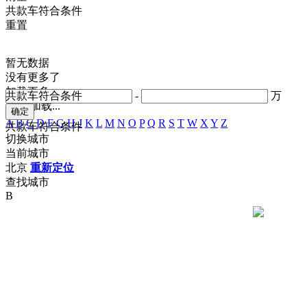
共
款车符合条件
重置
暂无数据
没有更多了
加载更多
共
款车符合条件
-
万
正在加载...
A
B
C
D
F
G
H
J
K
L
M
N
O
P
Q
R
S
T
W
X
Y
Z
共
款车符合条件
切换城市
当前城市
北京
重新定位
查找城市
B