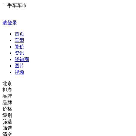
二手车车市
请登录
首页
车型
降价
资讯
经销商
图片
视频
北京
排序
品牌
品牌
价格
级别
筛选
筛选
清空