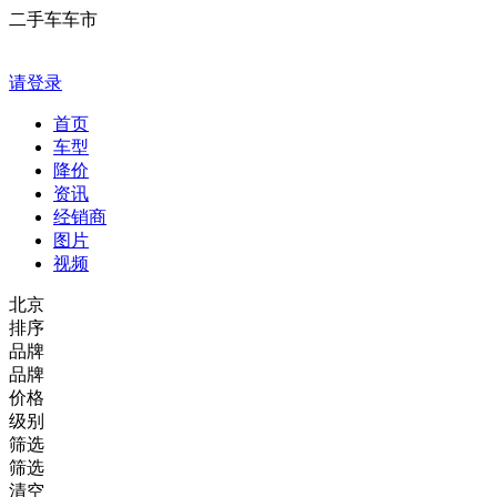
二手车车市
请登录
首页
车型
降价
资讯
经销商
图片
视频
北京
排序
品牌
品牌
价格
级别
筛选
筛选
清空