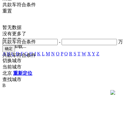
共
款车符合条件
重置
暂无数据
没有更多了
加载更多
共
款车符合条件
-
万
正在加载...
A
B
C
D
F
G
H
J
K
L
M
N
O
P
Q
R
S
T
W
X
Y
Z
共
款车符合条件
切换城市
当前城市
北京
重新定位
查找城市
B