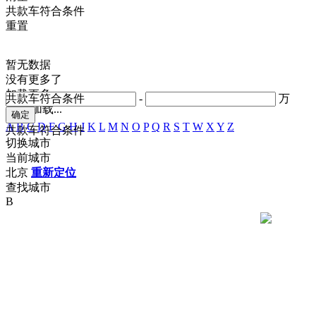
共
款车符合条件
重置
暂无数据
没有更多了
加载更多
共
款车符合条件
-
万
正在加载...
A
B
C
D
F
G
H
J
K
L
M
N
O
P
Q
R
S
T
W
X
Y
Z
共
款车符合条件
切换城市
当前城市
北京
重新定位
查找城市
B