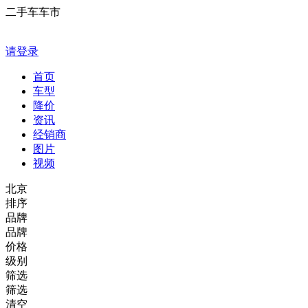
二手车车市
请登录
首页
车型
降价
资讯
经销商
图片
视频
北京
排序
品牌
品牌
价格
级别
筛选
筛选
清空