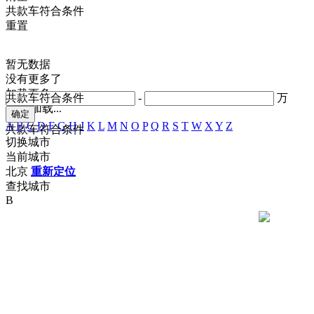
共
款车符合条件
重置
暂无数据
没有更多了
加载更多
共
款车符合条件
-
万
正在加载...
A
B
C
D
F
G
H
J
K
L
M
N
O
P
Q
R
S
T
W
X
Y
Z
共
款车符合条件
切换城市
当前城市
北京
重新定位
查找城市
B