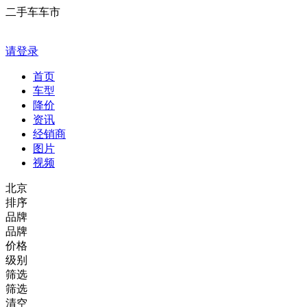
二手车车市
请登录
首页
车型
降价
资讯
经销商
图片
视频
北京
排序
品牌
品牌
价格
级别
筛选
筛选
清空