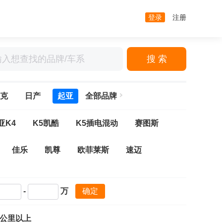
登录
注册
搜 索
克
日产
起亚
全部品牌
亚K4
K5凯酷
K5插电混动
赛图斯
佳乐
凯尊
欧菲莱斯
速迈
-
万
确定
万公里以上