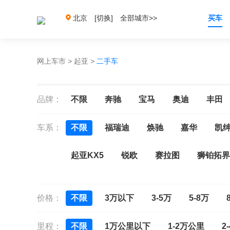
北京
[切换]
全部城市>>
买车
网上车市
>
起亚
>
二手车
品牌：
不限
奔驰
宝马
奥迪
丰田
车系：
不限
福瑞迪
焕驰
嘉华
凯
起亚KX5
锐欧
赛拉图
狮铂拓界
索兰托
价格：
不限
3万以下
3-5万
5-8万
里程：
不限
1万公里以下
1-2万公里
2