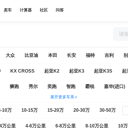
卖车
计算器
社区
问答
大众
比亚迪
本田
长安
福特
吉利
别
绅
KX CROSS
起亚K2
起亚K3
起亚K3S
起
狮跑
秀尔
奕跑
智跑
霸锐
嘉华(进口)
展开更多车系∨
8-10万
10-15万
15-20万
20-30万
30-50万
-4万公里
4-6万公里
6-8万公里
8-10万公里
10