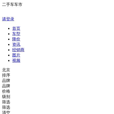
二手车车市
请登录
首页
车型
降价
资讯
经销商
图片
视频
北京
排序
品牌
品牌
价格
级别
筛选
筛选
清空