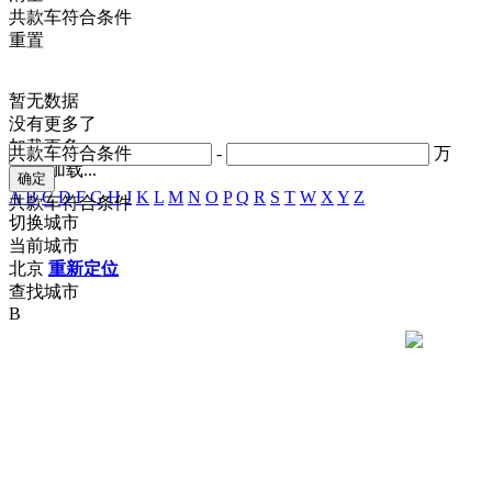
共
款车符合条件
重置
暂无数据
没有更多了
加载更多
共
款车符合条件
-
万
正在加载...
A
B
C
D
F
G
H
J
K
L
M
N
O
P
Q
R
S
T
W
X
Y
Z
共
款车符合条件
切换城市
当前城市
北京
重新定位
查找城市
B