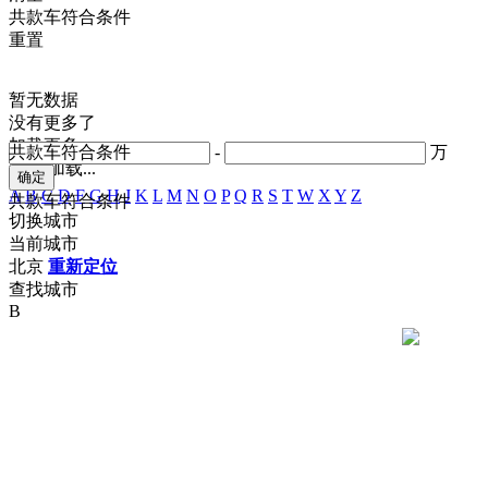
共
款车符合条件
重置
暂无数据
没有更多了
加载更多
共
款车符合条件
-
万
正在加载...
A
B
C
D
F
G
H
J
K
L
M
N
O
P
Q
R
S
T
W
X
Y
Z
共
款车符合条件
切换城市
当前城市
北京
重新定位
查找城市
B