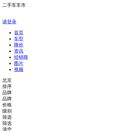
二手车车市
请登录
首页
车型
降价
资讯
经销商
图片
视频
北京
排序
品牌
品牌
价格
级别
筛选
筛选
清空