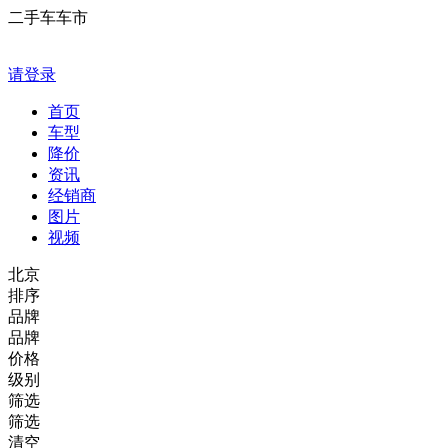
二手车车市
请登录
首页
车型
降价
资讯
经销商
图片
视频
北京
排序
品牌
品牌
价格
级别
筛选
筛选
清空