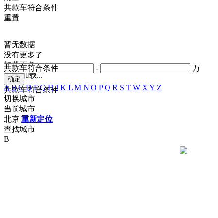
共
款车符合条件
重置
暂无数据
没有更多了
加载更多
共
款车符合条件
-
万
正在加载...
A
B
C
D
F
G
H
J
K
L
M
N
O
P
Q
R
S
T
W
X
Y
Z
共
款车符合条件
切换城市
当前城市
北京
重新定位
查找城市
B