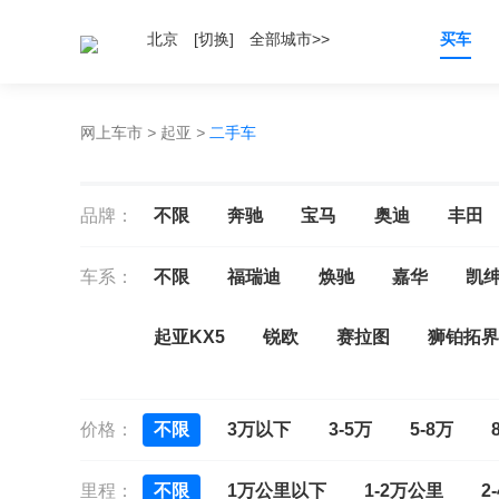
北京
[切换]
全部城市>>
买车
网上车市
>
起亚
>
二手车
品牌：
不限
奔驰
宝马
奥迪
丰田
车系：
不限
福瑞迪
焕驰
嘉华
凯
起亚KX5
锐欧
赛拉图
狮铂拓界
索兰托
价格：
不限
3万以下
3-5万
5-8万
里程：
不限
1万公里以下
1-2万公里
2