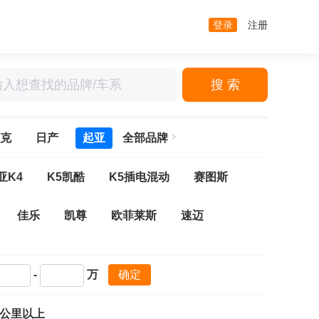
登录
注册
搜 索
克
日产
起亚
全部品牌
亚K4
K5凯酷
K5插电混动
赛图斯
佳乐
凯尊
欧菲莱斯
速迈
-
万
确定
万公里以上