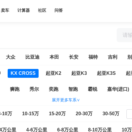
卖车
计算器
社区
问答
大众
比亚迪
本田
长安
福特
吉利
别
绅
KX CROSS
起亚K2
起亚K3
起亚K3S
起
狮跑
秀尔
奕跑
智跑
霸锐
嘉华(进口)
展开更多车系∨
8-10万
10-15万
15-20万
20-30万
30-50万
-4万公里
4-6万公里
6-8万公里
8-10万公里
10