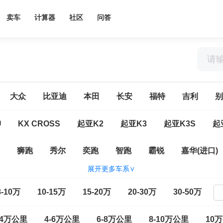
卖车
计算器
社区
问答
大众
比亚迪
本田
长安
福特
吉利
别
绅
KX CROSS
起亚K2
起亚K3
起亚K3S
起
狮跑
秀尔
奕跑
智跑
霸锐
嘉华(进口)
展开更多车系∨
8-10万
10-15万
15-20万
20-30万
30-50万
-4万公里
4-6万公里
6-8万公里
8-10万公里
10