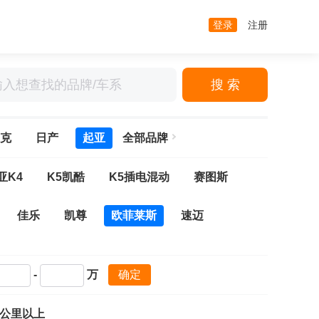
登录
注册
搜 索
克
日产
起亚
全部品牌
亚K4
K5凯酷
K5插电混动
赛图斯
佳乐
凯尊
欧菲莱斯
速迈
-
万
确定
万公里以上