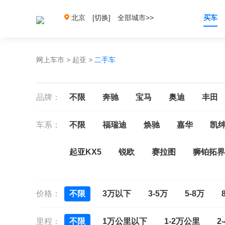
北京
[切换]
全部城市>>
买车
网上车市
>
起亚
>
二手车
品牌：
不限
奔驰
宝马
奥迪
丰田
车系：
不限
福瑞迪
焕驰
嘉华
凯
起亚KX5
锐欧
赛拉图
狮铂拓界
索兰托
价格：
不限
3万以下
3-5万
5-8万
里程：
不限
1万公里以下
1-2万公里
2