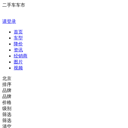
二手车车市
请登录
首页
车型
降价
资讯
经销商
图片
视频
北京
排序
品牌
品牌
价格
级别
筛选
筛选
清空