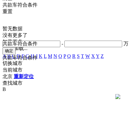
共
款车符合条件
重置
暂无数据
没有更多了
加载更多
共
款车符合条件
-
万
正在加载...
A
B
C
D
F
G
H
J
K
L
M
N
O
P
Q
R
S
T
W
X
Y
Z
共
款车符合条件
切换城市
当前城市
北京
重新定位
查找城市
B