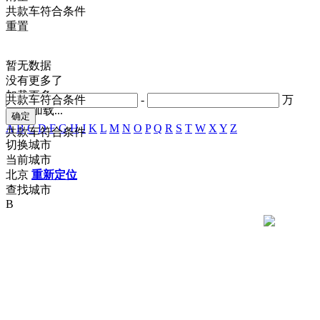
共
款车符合条件
重置
暂无数据
没有更多了
加载更多
共
款车符合条件
-
万
正在加载...
A
B
C
D
F
G
H
J
K
L
M
N
O
P
Q
R
S
T
W
X
Y
Z
共
款车符合条件
切换城市
当前城市
北京
重新定位
查找城市
B