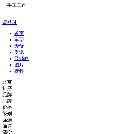
二手车车市
请登录
首页
车型
降价
资讯
经销商
图片
视频
北京
排序
品牌
品牌
价格
级别
筛选
筛选
清空