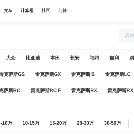
卖车
计算器
社区
问答
大众
比亚迪
本田
长安
福特
吉利
别
雷克萨斯GS
雷克萨斯GX
雷克萨斯IS
雷克萨斯LC
克萨斯RC
雷克萨斯RC F
雷克萨斯RX
雷克萨斯R
8-10万
10-15万
15-20万
20-30万
30-50万