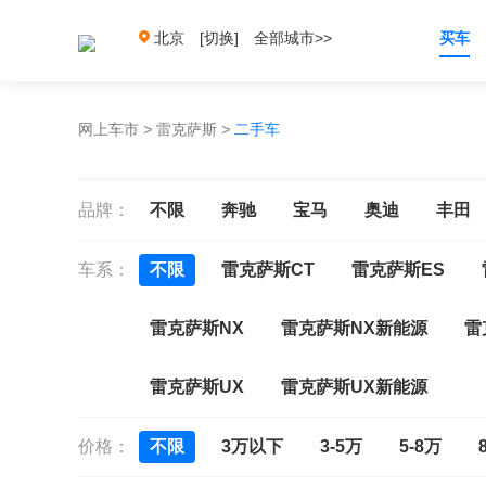
北京
[切换]
全部城市>>
买车
网上车市
>
雷克萨斯
>
二手车
品牌：
不限
奔驰
宝马
奥迪
丰田
车系：
不限
雷克萨斯CT
雷克萨斯ES
雷克萨斯NX
雷克萨斯NX新能源
雷
雷克萨斯UX
雷克萨斯UX新能源
价格：
不限
3万以下
3-5万
5-8万