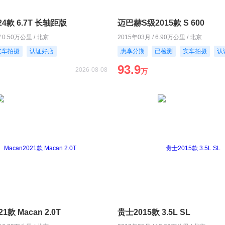
4款 6.7T 长轴距版
迈巴赫S级2015款 S 600
/ 0.50万公里 / 北京
2015年03月 / 6.90万公里 / 北京
实车拍摄
认证好店
惠享分期
已检测
实车拍摄
认
93.9
2026-08-08
万
21款 Macan 2.0T
贵士2015款 3.5L SL