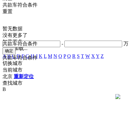
共
款车符合条件
重置
暂无数据
没有更多了
加载更多
共
款车符合条件
-
万
正在加载...
A
B
C
D
F
G
H
J
K
L
M
N
O
P
Q
R
S
T
W
X
Y
Z
共
款车符合条件
切换城市
当前城市
北京
重新定位
查找城市
B