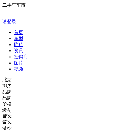
二手车车市
请登录
首页
车型
降价
资讯
经销商
图片
视频
北京
排序
品牌
品牌
价格
级别
筛选
筛选
清空