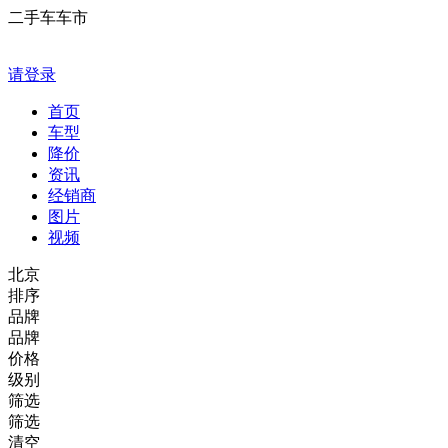
二手车车市
请登录
首页
车型
降价
资讯
经销商
图片
视频
北京
排序
品牌
品牌
价格
级别
筛选
筛选
清空