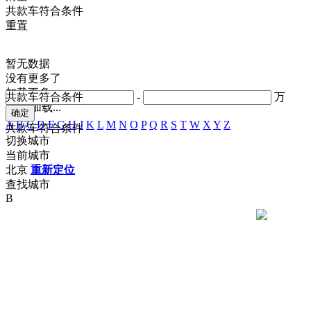
共
款车符合条件
重置
暂无数据
没有更多了
加载更多
共
款车符合条件
-
万
正在加载...
A
B
C
D
F
G
H
J
K
L
M
N
O
P
Q
R
S
T
W
X
Y
Z
共
款车符合条件
切换城市
当前城市
北京
重新定位
查找城市
B