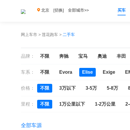
北京
[切换]
全部城市>>
买车
网上车市
>
莲花跑车
>
二手车
品牌：
不限
奔驰
宝马
奥迪
丰田
车系：
不限
Evora
Elise
Exige
E
价格：
不限
3万以下
3-5万
5-8万
里程：
不限
1万公里以下
1-2万公里
2
全部车源