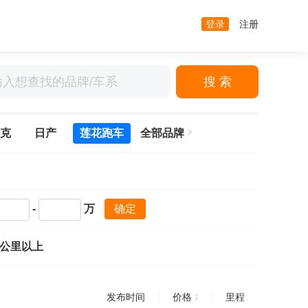
登录
注册
搜 索
克
日产
莲花跑车
全部品牌
-
万
确定
万公里以上
发布时间
价格
里程