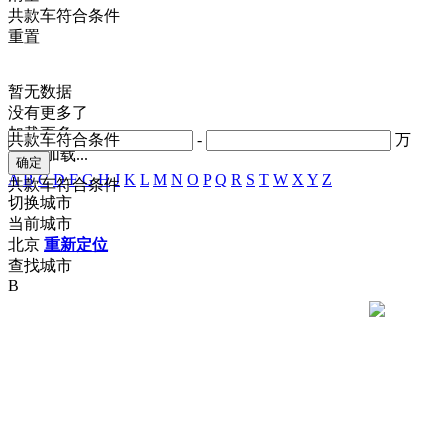
共
款车符合条件
重置
暂无数据
没有更多了
加载更多
共
款车符合条件
-
万
正在加载...
A
B
C
D
F
G
H
J
K
L
M
N
O
P
Q
R
S
T
W
X
Y
Z
共
款车符合条件
切换城市
当前城市
北京
重新定位
查找城市
B