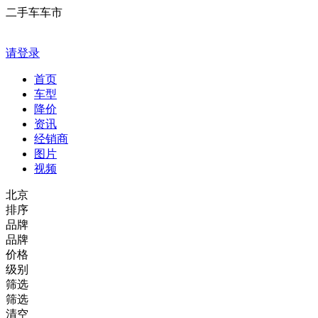
二手车车市
请登录
首页
车型
降价
资讯
经销商
图片
视频
北京
排序
品牌
品牌
价格
级别
筛选
筛选
清空