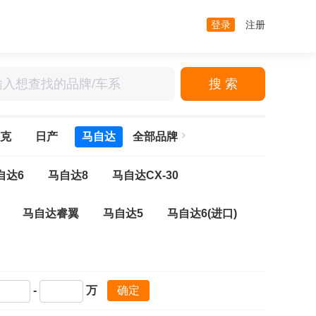
登录
注册
搜 索
克
日产
马自达
全部品牌
自达6
马自达8
马自达CX-30
马自达睿翼
马自达5
马自达6(进口)
-
万
确定