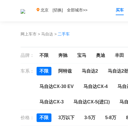
北京
[切换]
全部城市>>
买车
网上车市
>
马自达
>
二手车
品牌：
不限
奔驰
宝马
奥迪
丰田
车系：
不限
阿特兹
马自达2
马自达2
马自达CX-30 EV
马自达CX-4
马自达
马自达CX-3
马自达CX-5(进口)
马自
价格：
不限
3万以下
3-5万
5-8万