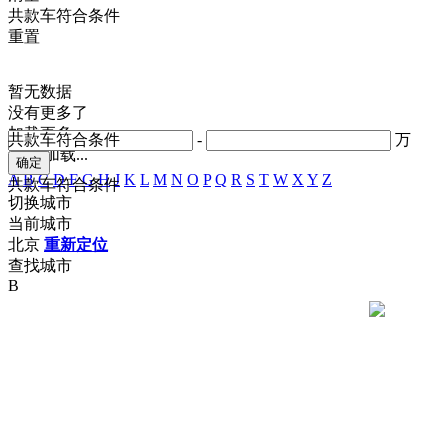
共
款车符合条件
重置
暂无数据
没有更多了
加载更多
共
款车符合条件
-
万
正在加载...
A
B
C
D
F
G
H
J
K
L
M
N
O
P
Q
R
S
T
W
X
Y
Z
共
款车符合条件
切换城市
当前城市
北京
重新定位
查找城市
B