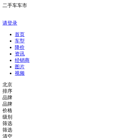
二手车车市
请登录
首页
车型
降价
资讯
经销商
图片
视频
北京
排序
品牌
品牌
价格
级别
筛选
筛选
清空