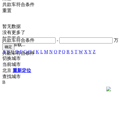
共
款车符合条件
重置
暂无数据
没有更多了
加载更多
共
款车符合条件
-
万
正在加载...
A
B
C
D
F
G
H
J
K
L
M
N
O
P
Q
R
S
T
W
X
Y
Z
共
款车符合条件
切换城市
当前城市
北京
重新定位
查找城市
B