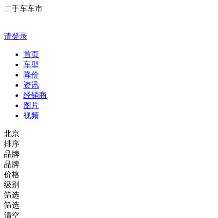
二手车车市
请登录
首页
车型
降价
资讯
经销商
图片
视频
北京
排序
品牌
品牌
价格
级别
筛选
筛选
清空