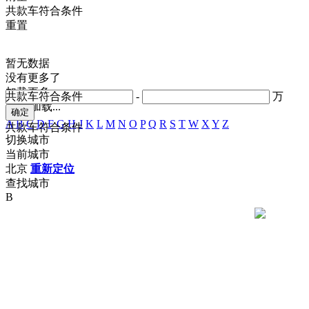
共
款车符合条件
重置
暂无数据
没有更多了
加载更多
共
款车符合条件
-
万
正在加载...
A
B
C
D
F
G
H
J
K
L
M
N
O
P
Q
R
S
T
W
X
Y
Z
共
款车符合条件
切换城市
当前城市
北京
重新定位
查找城市
B