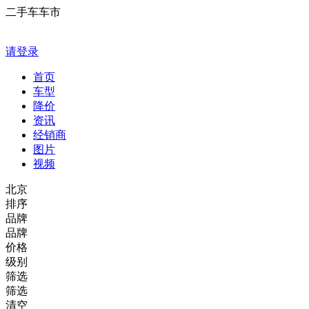
二手车车市
请登录
首页
车型
降价
资讯
经销商
图片
视频
北京
排序
品牌
品牌
价格
级别
筛选
筛选
清空