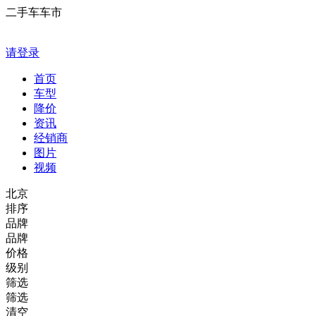
二手车车市
请登录
首页
车型
降价
资讯
经销商
图片
视频
北京
排序
品牌
品牌
价格
级别
筛选
筛选
清空