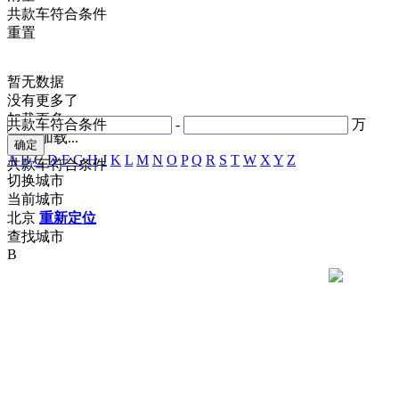
共
款车符合条件
重置
暂无数据
没有更多了
加载更多
共
款车符合条件
-
万
正在加载...
A
B
C
D
F
G
H
J
K
L
M
N
O
P
Q
R
S
T
W
X
Y
Z
共
款车符合条件
切换城市
当前城市
北京
重新定位
查找城市
B