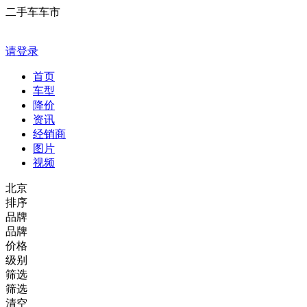
二手车车市
请登录
首页
车型
降价
资讯
经销商
图片
视频
北京
排序
品牌
品牌
价格
级别
筛选
筛选
清空