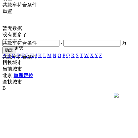
共
款车符合条件
重置
暂无数据
没有更多了
加载更多
共
款车符合条件
-
万
正在加载...
A
B
C
D
F
G
H
J
K
L
M
N
O
P
Q
R
S
T
W
X
Y
Z
共
款车符合条件
切换城市
当前城市
北京
重新定位
查找城市
B