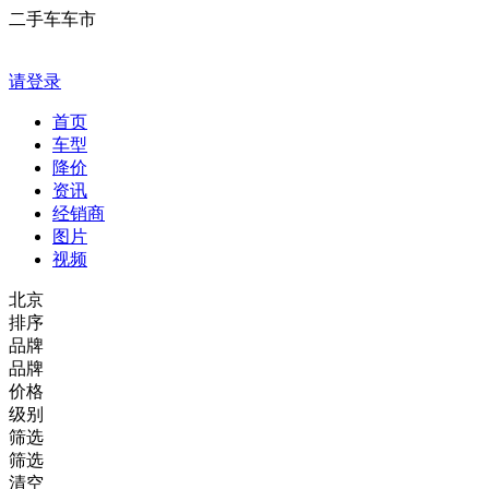
二手车车市
请登录
首页
车型
降价
资讯
经销商
图片
视频
北京
排序
品牌
品牌
价格
级别
筛选
筛选
清空