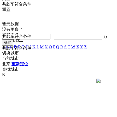
共
款车符合条件
重置
暂无数据
没有更多了
加载更多
共
款车符合条件
-
万
正在加载...
A
B
C
D
F
G
H
J
K
L
M
N
O
P
Q
R
S
T
W
X
Y
Z
共
款车符合条件
切换城市
当前城市
北京
重新定位
查找城市
B