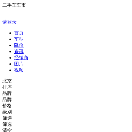
二手车车市
请登录
首页
车型
降价
资讯
经销商
图片
视频
北京
排序
品牌
品牌
价格
级别
筛选
筛选
清空