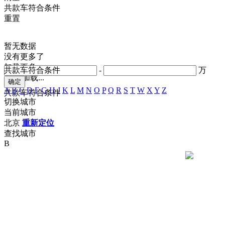
共
款车符合条件
重置
暂无数据
没有更多了
加载更多
共
款车符合条件
-
万
正在加载...
A
B
C
D
F
G
H
J
K
L
M
N
O
P
Q
R
S
T
W
X
Y
Z
共
款车符合条件
切换城市
当前城市
北京
重新定位
查找城市
B