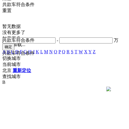
共
款车符合条件
重置
暂无数据
没有更多了
加载更多
共
款车符合条件
-
万
正在加载...
A
B
C
D
F
G
H
J
K
L
M
N
O
P
Q
R
S
T
W
X
Y
Z
共
款车符合条件
切换城市
当前城市
北京
重新定位
查找城市
B