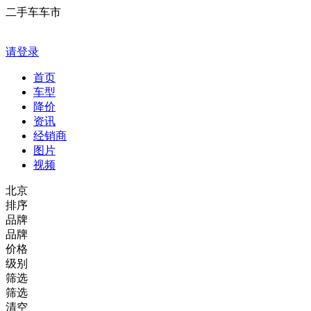
二手车车市
请登录
首页
车型
降价
资讯
经销商
图片
视频
北京
排序
品牌
品牌
价格
级别
筛选
筛选
清空